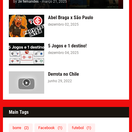
by
ze fernandes
-
março 21, 2025
Abel Braga x São Paulo
dezembro 02, 2025
5 Jogos e 1 destino!
dezembro 04, 2025
Derrota no Chile
junho 29, 2022
Main Tags
borre
(2)
Facebook
(1)
futebol
(1)