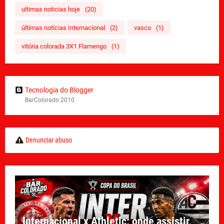
ultimas noticias hoje
(20)
últimas notícias Internacional
(2)
vasco
(1)
vitória colorada 3X1 Flamengo
(1)
Tecnologia do Blogger
BarColorado 2010
Denunciar abuso
Internacional x Athletic: onde assistir,