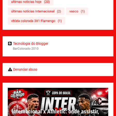
ultimas noticias hoje
(20)
últimas notícias Internacional
(2)
vasco
(1)
vitória colorada 3X1 Flamengo
(1)
Tecnologia do Blogger
BarColorado 2010
Denunciar abuso
Internacional x Athletic: onde assistir,