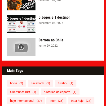
dezembro 02, 2025
5 Jogos e 1 destino!
dezembro 04, 2025
Derrota no Chile
junho 29, 2022
Main Tags
borre
(2)
Facebook
(1)
futebol
(1)
Guerrinha: Turf
(1)
histórias do esporte
(1)
hoje Internacional
(27)
Inter
(25)
Inter hoje
(24)