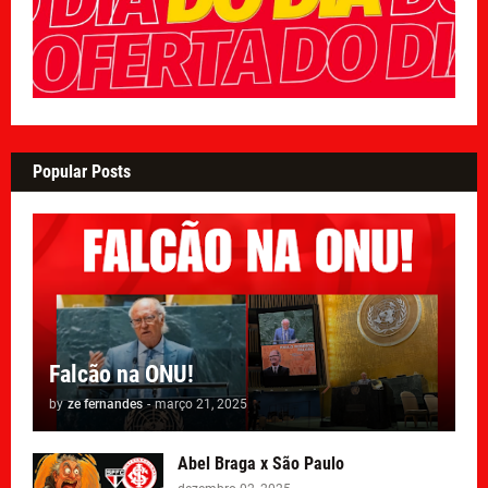
Popular Posts
Falcão na ONU!
by
ze fernandes
-
março 21, 2025
Abel Braga x São Paulo