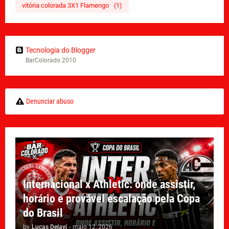
vitória colorada 3X1 Flamengo
(1)
Tecnologia do Blogger
BarColorado 2010
Denunciar abuso
Internacional x Athletic: onde assistir,
horário e provável escalação pela Copa
do Brasil
by
Lucas Delavi
-
maio 12, 2026