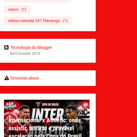
vasco
(1)
vitória colorada 3X1 Flamengo
(1)
Tecnologia do Blogger
BarColorado 2010
Denunciar abuso
Internacional x Athletic: onde
assistir, horário e provável
escalação pela Copa do Brasil