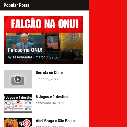
Popular Posts
Falcão na ONU!
by
ze fernandes
-
março 21, 2025
Derrota no Chile
junho 29, 2022
5 Jogos e 1 destino!
dezembro 04, 2025
Abel Braga x São Paulo