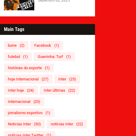
dezembro 02, 2025
Main Tags
borre
(2)
Facebook
(1)
futebol
(1)
Guerrinha: Turf
(1)
histórias do esporte
(1)
hoje Internacional
(27)
Inter
(25)
Inter hoje
(24)
Inter últimas
(22)
Internacional
(20)
jornalismo esportivo
(1)
Noticias Inter
(50)
notícias Inter
(22)
notícias Inter Twitter
(1)