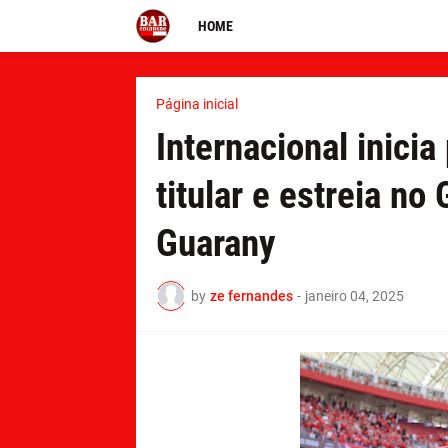
HOME
Página inicial
Internacional inici
titular e estreia n
Guarany
by
ze fernandes
-
janeiro 04, 2025