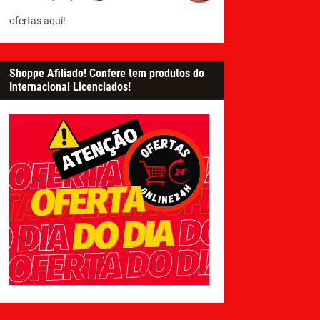
ofertas aqui!
Shoppe Afiliado! Confere tem produtos do
Internacional Licenciados!