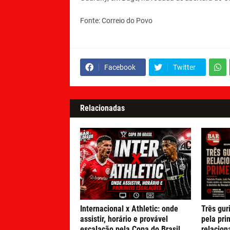
Fonte: Correio do Povo
Facebook
Twitter
Relacionadas
Internacional x Athletic: onde
Três gur
assistir, horário e provável
pela pri
escalação pela Copa do Brasil
relacion